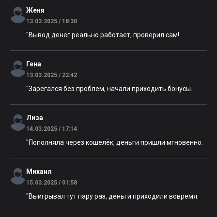
Женя
13.03.2025 / 18:30
"Вывод денег реально работает, проверил сам!
Гена
13.03.2025 / 22:42
"Зарегался без проблем, начали приходить бонусы.
Лиза
14.03.2025 / 17:14
"Пополняла через кошелёк, деньги пришли мгновенно.
Михаил
15.03.2025 / 01:58
"Выигрывал тут пару раз, деньги приходили вовремя.