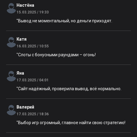
Настёна
15.03.2025 / 19:33
"Вывод не моментальный, но деньги приходят.
Катя
16.03.2025 / 10:55
"Слоты с бонусными раундами – огонь!
Яна
17.03.2025 / 04:01
"Сайт надёжный, проверила вывод, всё нормально.
Валерий
17.03.2025 / 18:36
"Выбор игр огромный, главное найти свою стратегию!