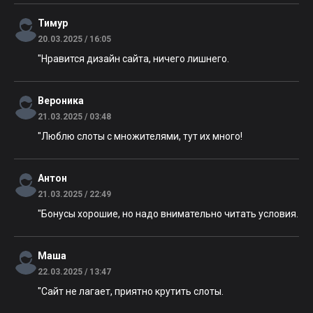
Тимур
20.03.2025 / 16:05
"Нравится дизайн сайта, ничего лишнего.
Вероника
21.03.2025 / 03:48
"Люблю слоты с множителями, тут их много!
Антон
21.03.2025 / 22:49
"Бонусы хорошие, но надо внимательно читать условия.
Маша
22.03.2025 / 13:47
"Сайт не лагает, приятно крутить слоты.