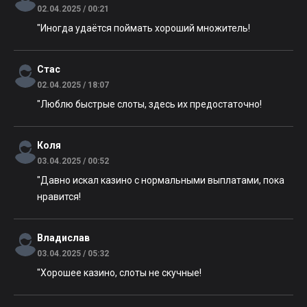
02.04.2025 / 00:21
"Иногда удаётся поймать хороший множитель!
Стас
02.04.2025 / 18:07
"Люблю быстрые слоты, здесь их предостаточно!
Коля
03.04.2025 / 00:52
"Давно искал казино с нормальными выплатами, пока
нравится!
Владислав
03.04.2025 / 05:32
"Хорошее казино, слоты не скучные!