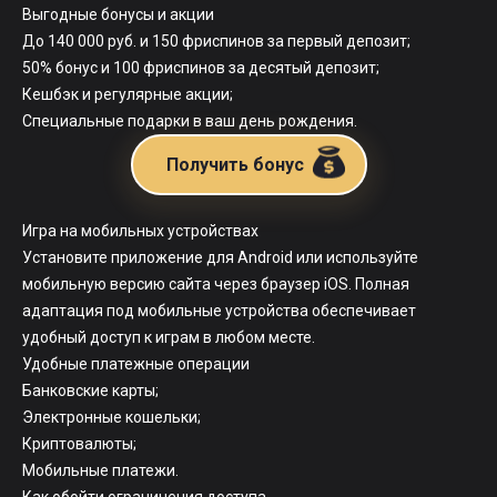
Выгодные бонусы и акции
До 140 000 руб. и 150 фриспинов за первый депозит;
50% бонус и 100 фриспинов за десятый депозит;
Кешбэк и регулярные акции;
Специальные подарки в ваш день рождения.
Получить бонус
Игра на мобильных устройствах
Установите приложение для Android или используйте
мобильную версию сайта
через браузер iOS. Полная
адаптация под мобильные устройства обеспечивает
удобный доступ к играм в любом месте.
Удобные платежные операции
Банковские карты;
Электронные кошельки;
Криптовалюты;
Мобильные платежи.