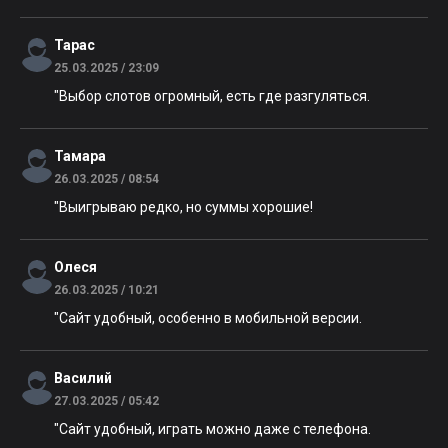
Тарас
25.03.2025 / 23:09
"Выбор слотов огромный, есть где разгуляться.
Тамара
26.03.2025 / 08:54
"Выигрываю редко, но суммы хорошие!
Олеся
26.03.2025 / 10:21
"Сайт удобный, особенно в мобильной версии.
Василий
27.03.2025 / 05:42
"Сайт удобный, играть можно даже с телефона.