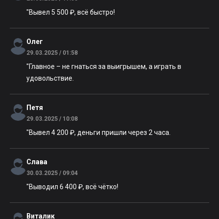
"Вывел 5 500 ₽, всё быстро!
Олег
29.03.2025 / 01:58
"Главное – не гнаться за выигрышем, а играть в
удовольствие.
Петя
29.03.2025 / 10:08
"Вывел 4 200 ₽, деньги пришли через 2 часа.
Слава
30.03.2025 / 09:04
"Выводил 6 400 ₽, всё чётко!
Виталик