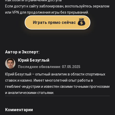
Как обойти ограничения доступа
Если доступ к сайту заблокирован, воспользуйтесь
зеркалом
или VPN для продолжения игры без прерываний.
Играть прямо сейчас
Автор и Эксперт:
Юрий Безуглый
Последнее обновление: 07.05.2025
Юрий Безуглый – опытный аналитик в области спортивных
ставок и казино. Имеет многолетний опыт работы в
гемблинг-индустрии и известен своими точными прогнозами
и аналитическими статьями.
Комментарии